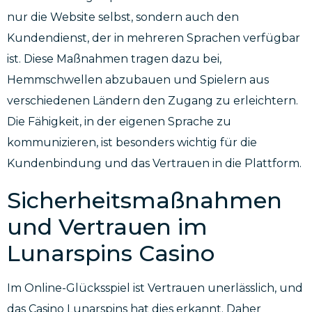
nur die Website selbst, sondern auch den
Kundendienst, der in mehreren Sprachen verfügbar
ist. Diese Maßnahmen tragen dazu bei,
Hemmschwellen abzubauen und Spielern aus
verschiedenen Ländern den Zugang zu erleichtern.
Die Fähigkeit, in der eigenen Sprache zu
kommunizieren, ist besonders wichtig für die
Kundenbindung und das Vertrauen in die Plattform.
Sicherheitsmaßnahmen
und Vertrauen im
Lunarspins Casino
Im Online-Glücksspiel ist Vertrauen unerlässlich, und
das Casino Lunarspins hat dies erkannt. Daher