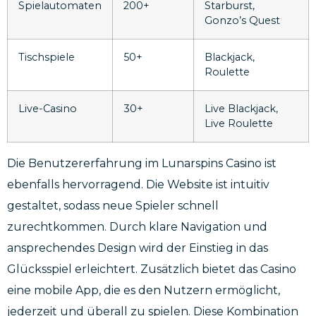
Spielautomaten
200+
Starburst,
Gonzo’s Quest
Tischspiele
50+
Blackjack,
Roulette
Live-Casino
30+
Live Blackjack,
Live Roulette
Die Benutzererfahrung im Lunarspins Casino ist
ebenfalls hervorragend. Die Website ist intuitiv
gestaltet, sodass neue Spieler schnell
zurechtkommen. Durch klare Navigation und
ansprechendes Design wird der Einstieg in das
Glücksspiel erleichtert. Zusätzlich bietet das Casino
eine mobile App, die es den Nutzern ermöglicht,
jederzeit und überall zu spielen. Diese Kombination