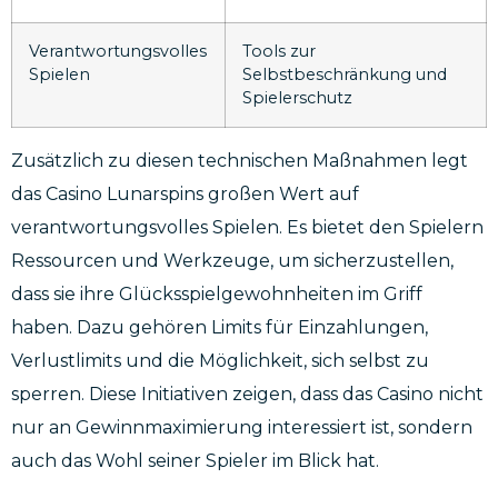
Verantwortungsvolles
Tools zur
Spielen
Selbstbeschränkung und
Spielerschutz
Zusätzlich zu diesen technischen Maßnahmen legt
das Casino Lunarspins großen Wert auf
verantwortungsvolles Spielen. Es bietet den Spielern
Ressourcen und Werkzeuge, um sicherzustellen,
dass sie ihre Glücksspielgewohnheiten im Griff
haben. Dazu gehören Limits für Einzahlungen,
Verlustlimits und die Möglichkeit, sich selbst zu
sperren. Diese Initiativen zeigen, dass das Casino nicht
nur an Gewinnmaximierung interessiert ist, sondern
auch das Wohl seiner Spieler im Blick hat.