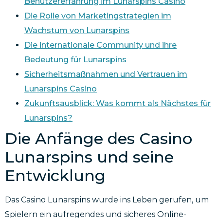
Benutzererfahrung im Lunarspins Casino
Die Rolle von Marketingstrategien im
Wachstum von Lunarspins
Die internationale Community und ihre
Bedeutung für Lunarspins
Sicherheitsmaßnahmen und Vertrauen im
Lunarspins Casino
Zukunftsausblick: Was kommt als Nächstes für
Lunarspins?
Die Anfänge des Casino
Lunarspins und seine
Entwicklung
Das Casino Lunarspins wurde ins Leben gerufen, um
Spielern ein aufregendes und sicheres Online-