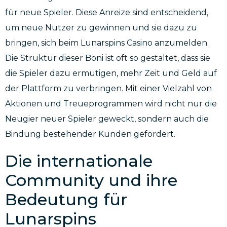
für neue Spieler. Diese Anreize sind entscheidend,
um neue Nutzer zu gewinnen und sie dazu zu
bringen, sich beim Lunarspins Casino anzumelden.
Die Struktur dieser Boni ist oft so gestaltet, dass sie
die Spieler dazu ermutigen, mehr Zeit und Geld auf
der Plattform zu verbringen. Mit einer Vielzahl von
Aktionen und Treueprogrammen wird nicht nur die
Neugier neuer Spieler geweckt, sondern auch die
Bindung bestehender Kunden gefördert.
Die internationale
Community und ihre
Bedeutung für
Lunarspins