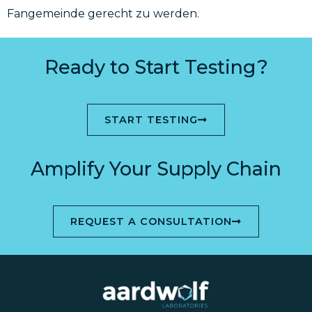
Fangemeinde gerecht zu werden.
Ready to Start Testing?
START TESTING
Amplify Your Supply Chain
REQUEST A CONSULTATION