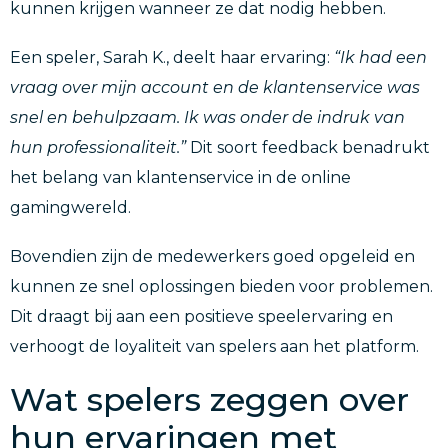
kunnen krijgen wanneer ze dat nodig hebben.
Een speler, Sarah K., deelt haar ervaring:
“Ik had een
vraag over mijn account en de klantenservice was
snel en behulpzaam. Ik was onder de indruk van
hun professionaliteit.”
Dit soort feedback benadrukt
het belang van klantenservice in de online
gamingwereld.
Bovendien zijn de medewerkers goed opgeleid en
kunnen ze snel oplossingen bieden voor problemen.
Dit draagt bij aan een positieve speelervaring en
verhoogt de loyaliteit van spelers aan het platform.
Wat spelers zeggen over
hun ervaringen met