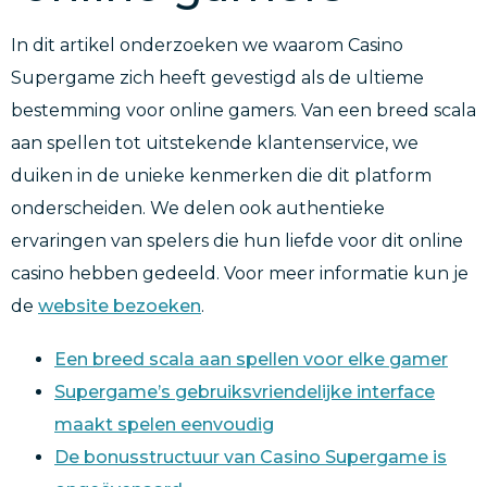
In dit artikel onderzoeken we waarom Casino
Supergame zich heeft gevestigd als de ultieme
bestemming voor online gamers. Van een breed scala
aan spellen tot uitstekende klantenservice, we
duiken in de unieke kenmerken die dit platform
onderscheiden. We delen ook authentieke
ervaringen van spelers die hun liefde voor dit online
casino hebben gedeeld. Voor meer informatie kun je
de
website bezoeken
.
Een breed scala aan spellen voor elke gamer
Supergame’s gebruiksvriendelijke interface
maakt spelen eenvoudig
De bonusstructuur van Casino Supergame is