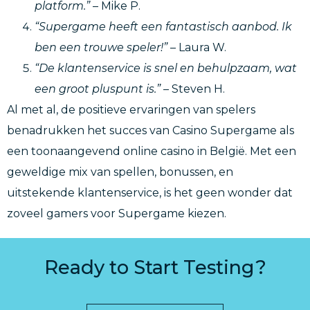
platform.”
– Mike P.
“Supergame heeft een fantastisch aanbod. Ik
ben een trouwe speler!”
– Laura W.
“De klantenservice is snel en behulpzaam, wat
een groot pluspunt is.”
– Steven H.
Al met al, de positieve ervaringen van spelers
benadrukken het succes van Casino Supergame als
een toonaangevend online casino in België. Met een
geweldige mix van spellen, bonussen, en
uitstekende klantenservice, is het geen wonder dat
zoveel gamers voor Supergame kiezen.
Ready to Start Testing?