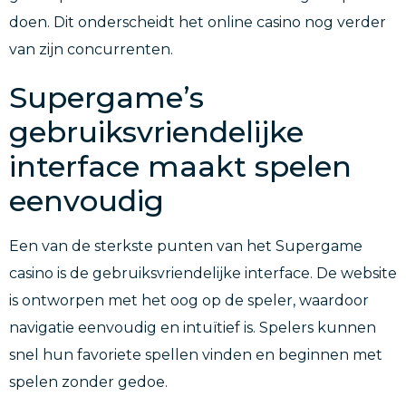
doen. Dit onderscheidt het online casino nog verder
van zijn concurrenten.
Supergame’s
gebruiksvriendelijke
interface maakt spelen
eenvoudig
Een van de sterkste punten van het Supergame
casino is de gebruiksvriendelijke interface. De website
is ontworpen met het oog op de speler, waardoor
navigatie eenvoudig en intuïtief is. Spelers kunnen
snel hun favoriete spellen vinden en beginnen met
spelen zonder gedoe.