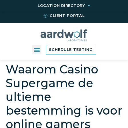
LOCATION DIRECTORY
CLIENT PORTAL
SCHEDULE TESTING
Waarom Casino
Supergame de
ultieme
bestemming is voor
online gamers