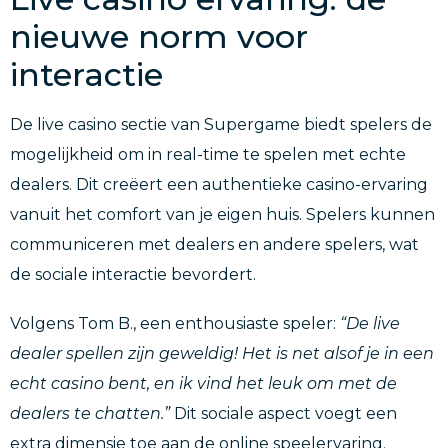
nieuwe norm voor
interactie
De live casino sectie van Supergame biedt spelers de
mogelijkheid om in real-time te spelen met echte
dealers. Dit creëert een authentieke casino-ervaring
vanuit het comfort van je eigen huis. Spelers kunnen
communiceren met dealers en andere spelers, wat
de sociale interactie bevordert.
Volgens Tom B., een enthousiaste speler:
“De live
dealer spellen zijn geweldig! Het is net alsof je in een
echt casino bent, en ik vind het leuk om met de
dealers te chatten.”
Dit sociale aspect voegt een
extra dimensie toe aan de online speelervaring.