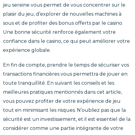
jeu sereine vous permet de vous concentrer sur le
plaisir du jeu, d’explorer de nouvelles machines à
sous et de profiter des bonus offerts par le casino.
Une bonne sécurité renforce également votre
confiance dans le casino, ce qui peut améliorer votre
expérience globale.
En fin de compte, prendre le temps de sécuriser vos
transactions financières vous permettra de jouer en
toute tranquillité. En suivant les conseils et les
meilleures pratiques mentionnés dans cet article,
vous pouvez profiter de votre expérience de jeu
tout en minimisant les risques. N’oubliez pas que la
sécurité est un investissement, et il est essentiel de la
considérer comme une partie intégrante de votre