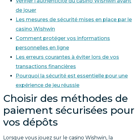
Vérifier l’authenticité du casino Wishwin avant
de jouer
Les mesures de sécurité mises en place par le
casino Wishwin
Comment protéger vos informations
personnelles en ligne
Les erreurs courantes à éviter lors de vos
transactions financières
Pourquoi la sécurité est essentielle pour une
expérience de jeu réussie
Choisir des méthodes de
paiement sécurisées pour
vos dépôts
Lorsque vous jouez sur le casino Wishwin, la