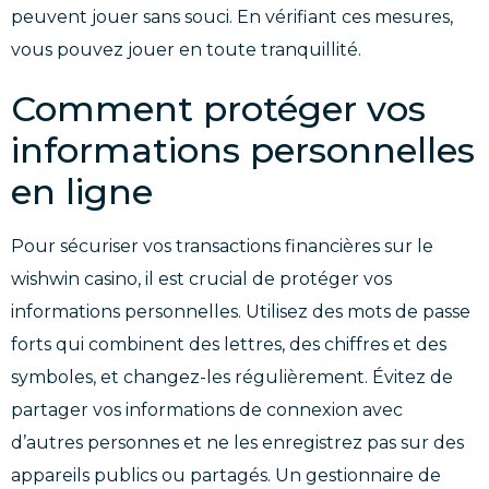
peuvent jouer sans souci. En vérifiant ces mesures,
vous pouvez jouer en toute tranquillité.
Comment protéger vos
informations personnelles
en ligne
Pour sécuriser vos transactions financières sur le
wishwin casino, il est crucial de protéger vos
informations personnelles. Utilisez des mots de passe
forts qui combinent des lettres, des chiffres et des
symboles, et changez-les régulièrement. Évitez de
partager vos informations de connexion avec
d’autres personnes et ne les enregistrez pas sur des
appareils publics ou partagés. Un gestionnaire de