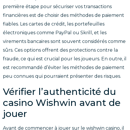
première étape pour sécuriser vos transactions
financières est de choisir des méthodes de paiement
fiables. Les cartes de crédit, les portefeuilles
électroniques comme PayPal ou Skrill, et les
virements bancaires sont souvent considérés comme
sûrs. Ces options offrent des protections contre la
fraude, ce qui est crucial pour les joueurs. En outre, il
est recommandé d’éviter les méthodes de paiement
peu connues qui pourraient présenter des risques.
Vérifier l’authenticité du
casino Wishwin avant de
jouer
Avant de commencer à jouer sur le wishwin casino, il